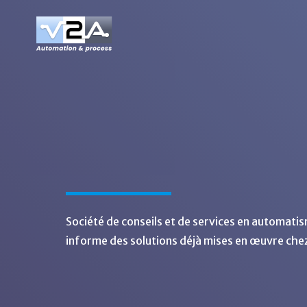
Skip
to
main
content
Société de conseils et de services en automati
informe des solutions déjà mises en œuvre chez 